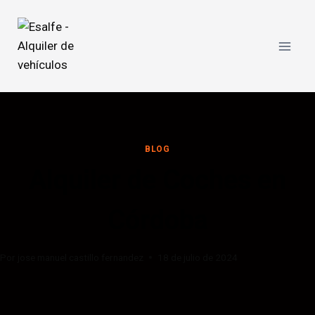
BLOG
Alquiler de Coches en
Córdoba
Por
jose manuel castillo fernandez
18 de julio de 2024